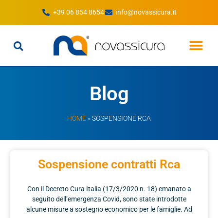
+39 06 854 8654
info@novassicura.it
Sei un Cliente
Sei un Broker
Sei un Sub
Preventivo RCA
Preventivo RC pe
Preventivo Poliz
Lavora con noi
Blog
HOME
»
SOSPENSIONE RCA
Sospensione contratti Rca
Con il Decreto Cura Italia (17/3/2020 n. 18) emanato a
seguito dell’emergenza Covid, sono state introdotte
alcune misure a sostegno economico per le famiglie. Ad